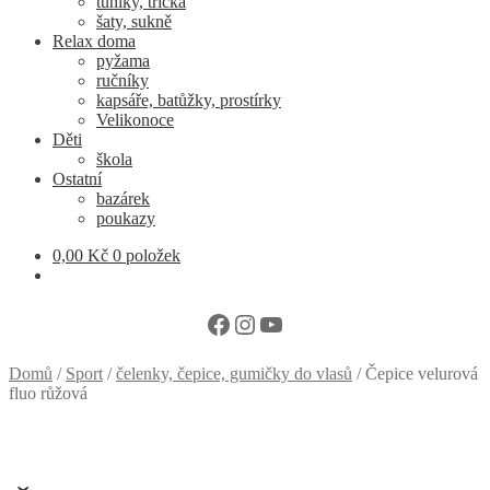
tuniky, trička
šaty, sukně
Relax doma
pyžama
ručníky
kapsáře, batůžky, prostírky
Velikonoce
Děti
škola
Ostatní
bazárek
poukazy
0,00
Kč
0 položek
Facebook
Instagram
YouTube
Domů
/
Sport
/
čelenky, čepice, gumičky do vlasů
/
Čepice velurová
fluo růžová