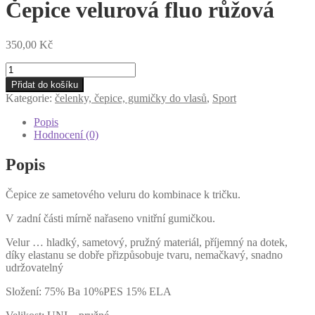
Čepice velurová fluo růžová
350,00
Kč
Čepice
velurová
Přidat do košíku
fluo
Kategorie:
čelenky, čepice, gumičky do vlasů
,
Sport
růžová
množství
Popis
Hodnocení (0)
Popis
Čepice ze sametového veluru do kombinace k tričku.
V zadní části mírně nařaseno vnitřní gumičkou.
Velur … hladký, sametový, pružný materiál, příjemný na dotek,
díky elastanu se dobře přizpůsobuje tvaru, nemačkavý, snadno
udržovatelný
Složení: 75% Ba 10%PES 15% ELA