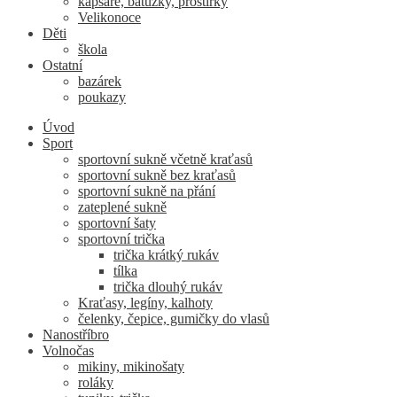
kapsáře, batůžky, prostírky
Velikonoce
Děti
škola
Ostatní
bazárek
poukazy
Úvod
Sport
sportovní sukně včetně kraťasů
sportovní sukně bez kraťasů
sportovní sukně na přání
zateplené sukně
sportovní šaty
sportovní trička
trička krátký rukáv
tílka
trička dlouhý rukáv
Kraťasy, legíny, kalhoty
čelenky, čepice, gumičky do vlasů
Nanostříbro
Volnočas
mikiny, mikinošaty
roláky