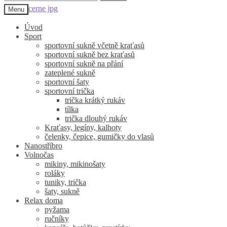
Přeskočit
Přejít
Menu
na
k
navigaci
obsahu
Úvod
webu
Sport
sportovní sukně včetně kraťasů
sportovní sukně bez kraťasů
sportovní sukně na přání
zateplené sukně
sportovní šaty
sportovní trička
trička krátký rukáv
tílka
trička dlouhý rukáv
Kraťasy, legíny, kalhoty
čelenky, čepice, gumičky do vlasů
Nanostříbro
Volnočas
mikiny, mikinošaty
roláky
tuniky, trička
šaty, sukně
Relax doma
pyžama
ručníky