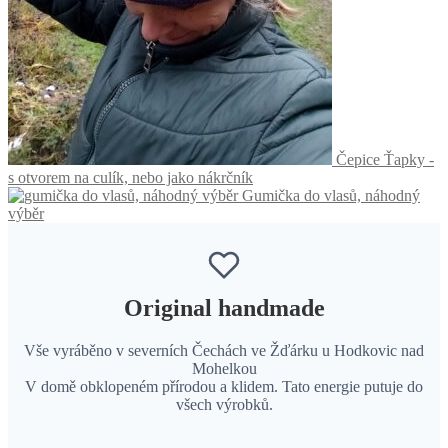
Čepice Ťapky -
s otvorem na culík, nebo jako nákrčník
Gumička do vlasů, náhodný
výběr
Original handmade
Vše vyráběno v severních Čechách ve Žďárku u Hodkovic nad
Mohelkou
V domě obklopeném přírodou a klidem. Tato energie putuje do
všech výrobků.