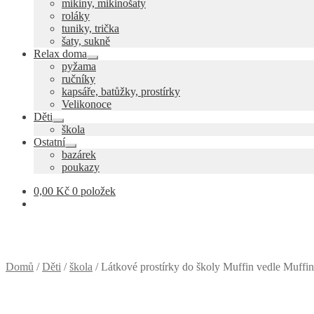
mikiny, mikinošaty
child
roláky
menu
tuniky, trička
šaty, sukně
Relax doma
Expand
pyžama
child
ručníky
menu
kapsáře, batůžky, prostírky
Velikonoce
Děti
Expand
škola
child
Ostatní
menu
Expand
bazárek
child
poukazy
menu
0,00
Kč
0 položek
Domů
/
Děti
/
škola
/
Látkové prostírky do školy Muffin vedle Muffin