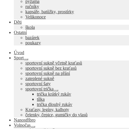
pyžama
ručníky
kapsáře, batůžky, prostírky
Velikonoce
Děti
škola
Ostatní
bazárek
poukazy
Úvod
Sport
Expand
sportovní sukně včetně kraťasů
child
sportovní sukně bez kraťasů
menu
sportovní sukně na přání
zateplené sukně
sportovní šaty
sportovní trička
Expand
trička krátký rukáv
child
tílka
menu
trička dlouhý rukáv
Kraťasy, legíny, kalhoty
čelenky, čepice, gumičky do vlasů
Nanostříbro
Volnočas
Expand