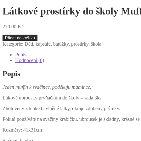
Látkové prostírky do školy Muff
270,00
Kč
Látkové
Přidat do košíku
prostírky
Kategorie:
Děti
,
kapsáře, batůžky, prostírky
,
škola
do
školy
Popis
Muffin
Hodnocení (0)
vedle
Muffinku
Popis
II,
sada
Jeden muffin k svačince, poděkuju mamince.
3ks
množství
Lákové ubrousky prvňáčkům do školy – sada 3ks.
Zhotoveny z lehké bavlněné látky, okraje zdobeny prýmky.
Pokud používáte na svačiny krabičku, ubrousek je skladný, krásně se
Rozměry: 41x31cm
Složení: bavlna