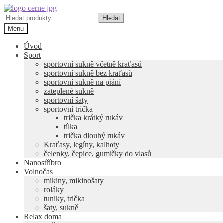
Přeskočit
Přejít
na
k
Hledat:
Hledat
navigaci
obsahu
Menu
webu
Úvod
Sport
sportovní sukně včetně kraťasů
sportovní sukně bez kraťasů
sportovní sukně na přání
zateplené sukně
sportovní šaty
sportovní trička
trička krátký rukáv
tílka
trička dlouhý rukáv
Kraťasy, legíny, kalhoty
čelenky, čepice, gumičky do vlasů
Nanostříbro
Volnočas
mikiny, mikinošaty
roláky
tuniky, trička
šaty, sukně
Relax doma