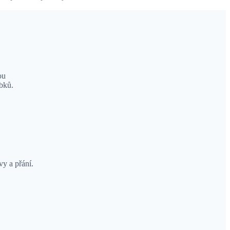
ou
bků.
vy a přání.