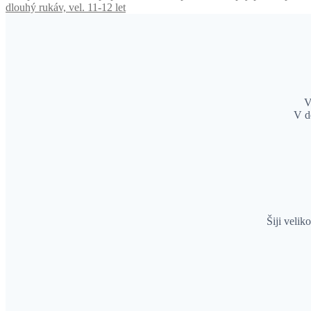
dlouhý rukáv, vel. 11-12 let
V
V d
Šiji velik