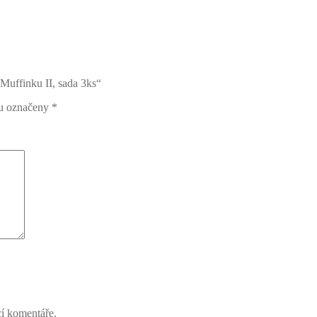
Muffinku II, sada 3ks“
ou označeny
*
cí komentáře.