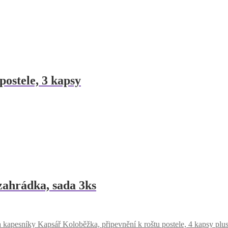
postele, 3 kapsy
zahrádka, sada 3ks
Kapsář Koloběžka, připevnění k roštu postele, 4 kapsy plu