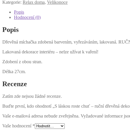
láskou
Kategorie:
Relax doma
,
Velikonoce
roste
chuť
Popis
-
Hodnocení (0)
ruční
dřevěná
Popis
dekorace
množství
Dřevěná míchačka zdobená barvením, vyřezáváním, lakovaná. R
Lakovaná dekorace interiéru – nelze užívat k vaření!
Zdobení z obou stran.
Délka 27cm.
Recenze
Zatím zde nejsou žádné recenze.
Buďte první, kdo ohodnotí „S láskou roste chuť – ruční dřevěná deko
Vaše e-mailová adresa nebude zveřejněna.
Vyžadované informace js
Vaše hodnocení
*