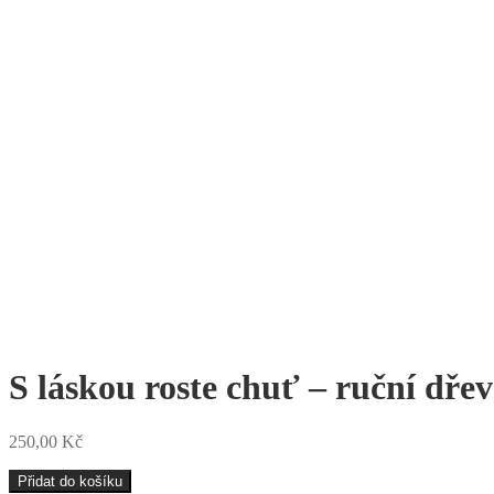
S láskou roste chuť – ruční dře
250,00
Kč
S
Přidat do košíku