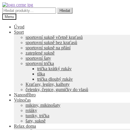
Přeskočit
Přejít
na
k
Hledat:
Hledat
navigaci
obsahu
Menu
webu
Úvod
Sport
sportovní sukně včetně kraťasů
sportovní sukně bez kraťasů
sportovní sukně na přání
zateplené sukně
sportovní šaty
sportovní trička
trička krátký rukáv
tílka
trička dlouhý rukáv
Kraťasy, legíny, kalhoty
čelenky, čepice, gumičky do vlasů
Nanostříbro
Volnočas
mikiny, mikinošaty
roláky
tuniky, trička
šaty, sukně
Relax doma