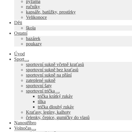
pyžama
ručníky
kapsáře, batůžky, prostírky
Velikonoce
Děti
škola
Ostatní
bazárek
poukazy
Úvod
Sport
Expand
sportovní sukně včetně kraťasů
child
sportovní sukně bez kraťasů
menu
sportovní sukně na přání
zateplené sukně
sportovní šaty
sportovní trička
Expand
trička krátký rukáv
child
tílka
menu
trička dlouhý rukáv
Kraťasy, legíny, kalhoty
čelenky, čepice, gumičky do vlasů
Nanostříbro
Volnočas
Expand