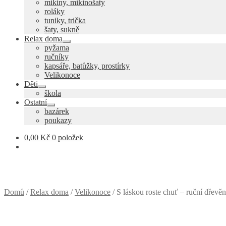
mikiny, mikinošaty
child
roláky
menu
tuniky, trička
šaty, sukně
Relax doma
Expand
pyžama
child
ručníky
menu
kapsáře, batůžky, prostírky
Velikonoce
Děti
Expand
škola
child
Ostatní
menu
Expand
bazárek
child
poukazy
menu
0,00
Kč
0 položek
Domů
/
Relax doma
/
Velikonoce
/
S láskou roste chuť – ruční dřevě