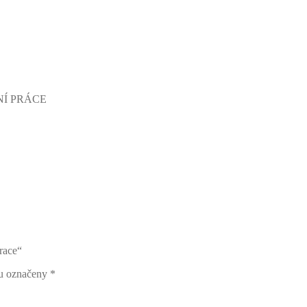
UČNÍ PRÁCE
race“
ou označeny
*