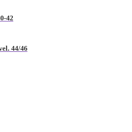
40-42
el. 44/46