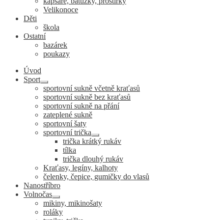
kapsáře, batůžky, prostírky
Velikonoce
Děti
škola
Ostatní
bazárek
poukazy
Úvod
Sport
Expand
sportovní sukně včetně kraťasů
child
sportovní sukně bez kraťasů
menu
sportovní sukně na přání
zateplené sukně
sportovní šaty
sportovní trička
Expand
trička krátký rukáv
child
tílka
menu
trička dlouhý rukáv
Kraťasy, legíny, kalhoty
čelenky, čepice, gumičky do vlasů
Nanostříbro
Volnočas
Expand
mikiny, mikinošaty
child
roláky
menu