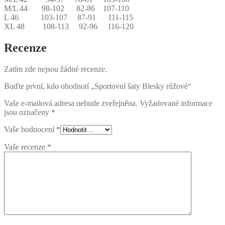
M/L 44 98-102 82-86 107-110
L 46 103-107 87-91 111-115
XL 48 108-113 92-96 116-120
Recenze
Zatím zde nejsou žádné recenze.
Buďte první, kdo ohodnotí „Sportovní šaty Blesky růžové“
Vaše e-mailová adresa nebude zveřejněna.
Vyžadované informace
jsou označeny
*
Vaše hodnocení
*
Vaše recenze
*