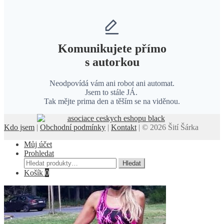
Komunikujete přímo
s autorkou
Neodpovídá vám ani robot ani automat.
Jsem to stále JÁ.
Tak mějte prima den a těším se na viděnou.
Kdo jsem
|
Obchodní podmínky
|
Kontakt
| © 2026 Šití Šárka
Můj účet
Prohledat
Hledat:
Hledat
Košík
0