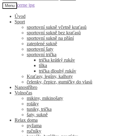
Přeskočit
Přejít
Menu
na
k
navigaci
obsahu
Úvod
webu
Sport
sportovní sukně včetně kraťasů
sportovní sukně bez kraťasů
sportovní sukně na přání
zateplené sukně
sportovní šaty
sportovní trička
trička krátký rukáv
tílka
trička dlouhý rukáv
Kraťasy, legíny, kalhoty
čelenky, čepice, gumičky do vlasů
Nanostříbro
Volnočas
mikiny, mikinošaty
roláky
tuniky, trička
šaty, sukně
Relax doma
pyžama
ručníky