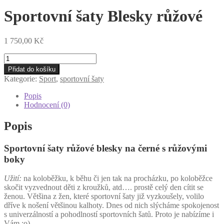
Sportovní šaty Blesky růžové
1 750,00
Kč
Sportovní
šaty
Přidat do košíku
Blesky
Kategorie:
Sport
,
sportovní šaty
růžové
množství
Popis
Hodnocení (0)
Popis
Sportovní šaty růžové blesky na černé s růžovými
boky
Užití:
na koloběžku, k běhu či jen tak na procházku, po koloběžce
skočit vyzvednout děti z kroužků, atd…. prostě celý den cítit se
ženou. Většina z žen, které sportovní šaty již vyzkoušely, volilo
dříve k nošení většinou kalhoty. Dnes od nich slýcháme spokojenost
s univerzálností a pohodlností sportovních šatů. Proto je nabízíme i
Vám :o)