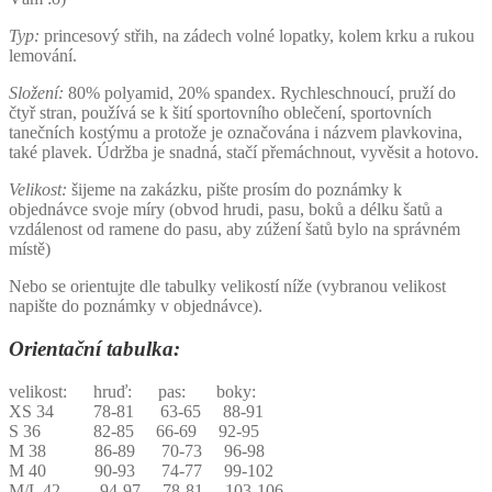
Typ:
princesový střih, na zádech volné lopatky, kolem krku a rukou
lemování.
Složení:
80% polyamid, 20% spandex. Rychleschnoucí, pruží do
čtyř stran, používá se k šití sportovního oblečení, sportovních
tanečních kostýmu a protože je označována i názvem plavkovina,
také plavek. Údržba je snadná, stačí přemáchnout, vyvěsit a hotovo.
Velikost:
šijeme na zakázku, pište prosím do poznámky k
objednávce svoje míry (obvod hrudi, pasu, boků a délku šatů a
vzdálenost od ramene do pasu, aby zúžení šatů bylo na správném
místě)
Nebo se orientujte dle tabulky velikostí níže (vybranou velikost
napište do poznámky v objednávce).
Orientační tabulka:
velikost: hruď: pas: boky:
XS 34 78-81 63-65 88-91
S 36 82-85 66-69 92-95
M 38 86-89 70-73 96-98
M 40 90-93 74-77 99-102
M/L 42 94-97 78-81 103-106