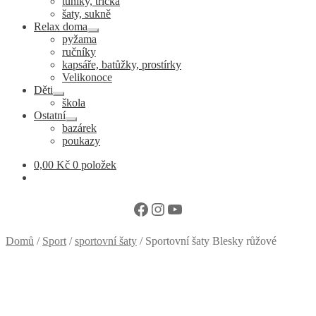
tuniky, trička
šaty, sukně
Relax doma
Expand
pyžama
child
ručníky
menu
kapsáře, batůžky, prostírky
Velikonoce
Děti
Expand
škola
child
Ostatní
menu
Expand
bazárek
child
poukazy
menu
0,00
Kč
0 položek
Facebook
Instagram
YouTube
Domů
/
Sport
/
sportovní šaty
/
Sportovní šaty Blesky růžové