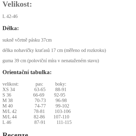
Velikost:
L 42-46
Délka:
sukně včetně pásku 37cm
délka nohavičky kraťasů 17 cm (měřeno od rozkroku)
guma 39 cm (poloviční míra v nenataženém stavu)
Orientační tabulka:
velikost: pas: boky:
XS 34 63-65 88-91
S 36 66-69 92-95
M 38 70-73 96-98
M 40 74-77 99-102
M/L 42 78-81 103-106
M/L 44 82-86 107-110
L 46 87-91 111-115
Recenze