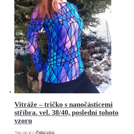
Vitráže – tričko s nanočásticemi
stříbra. vel. 38/40, poslední tohoto
vzoru
790,00
Kč
Čtěte více