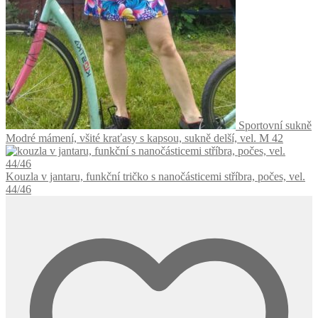
Sportovní sukně
Modré mámení, všité kraťasy s kapsou, sukně delší, vel. M 42
Kouzla v jantaru, funkční tričko s nanočásticemi stříbra, počes, vel.
44/46