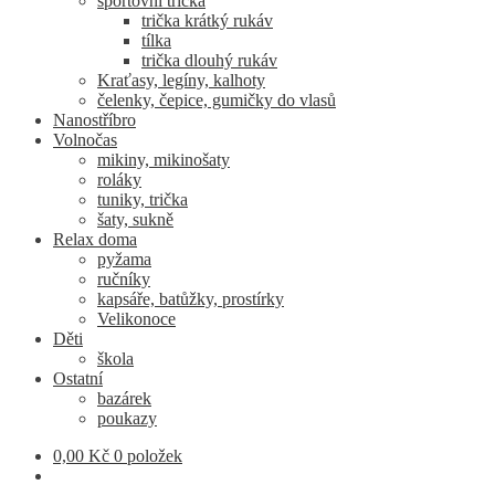
sportovní trička
trička krátký rukáv
tílka
trička dlouhý rukáv
Kraťasy, legíny, kalhoty
čelenky, čepice, gumičky do vlasů
Nanostříbro
Volnočas
mikiny, mikinošaty
roláky
tuniky, trička
šaty, sukně
Relax doma
pyžama
ručníky
kapsáře, batůžky, prostírky
Velikonoce
Děti
škola
Ostatní
bazárek
poukazy
0,00
Kč
0 položek