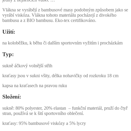
množství
Vlákna se vyrábějí z bambusové masy podobným způsobem jako se
vyrábí viskóza. Vlákna tohoto materiálu pocházejí z divokého
bambusu a z BIO bambusu. Eko-tex certifikováno.
Užití:
na koloběžku, k běhu či dalším sportovním vyžitím i procházkám
Typ:
sukně áčkový volnější střih
kraťasy jsou v sukni všity, délka nohavičky od rozkroku 18 cm
kapsa na kraťasech na pravou ruku
Složení:
sukně: 80% polyester, 20% elastan – funkční materiál, pruží do čtyř
stran, používá se k šití sportovního oblečení.
kraťasy: 95% bambusové viskózy a 5% lycry