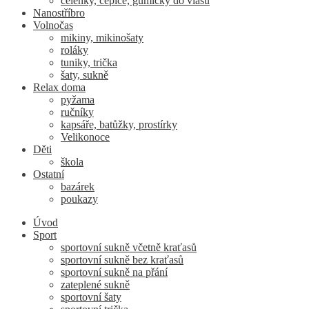
čelenky, čepice, gumičky do vlasů
Nanostříbro
Volnočas
mikiny, mikinošaty
roláky
tuniky, trička
šaty, sukně
Relax doma
pyžama
ručníky
kapsáře, batůžky, prostírky
Velikonoce
Děti
škola
Ostatní
bazárek
poukazy
Úvod
Sport
sportovní sukně včetně kraťasů
sportovní sukně bez kraťasů
sportovní sukně na přání
zateplené sukně
sportovní šaty