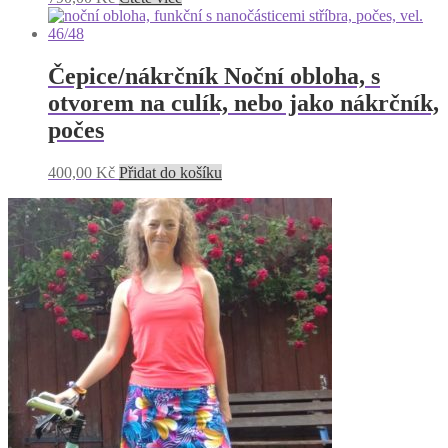
Čepice/nákrčník Noční obloha, s
otvorem na culík, nebo jako nákrčník,
počes
400,00
Kč
Přidat do košíku