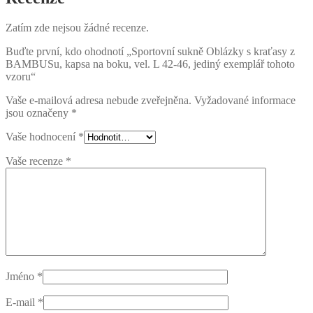
Zatím zde nejsou žádné recenze.
Buďte první, kdo ohodnotí „Sportovní sukně Oblázky s kraťasy z
BAMBUSu, kapsa na boku, vel. L 42-46, jediný exemplář tohoto
vzoru“
Vaše e-mailová adresa nebude zveřejněna.
Vyžadované informace
jsou označeny
*
Vaše hodnocení
*
Vaše recenze
*
Jméno
*
E-mail
*