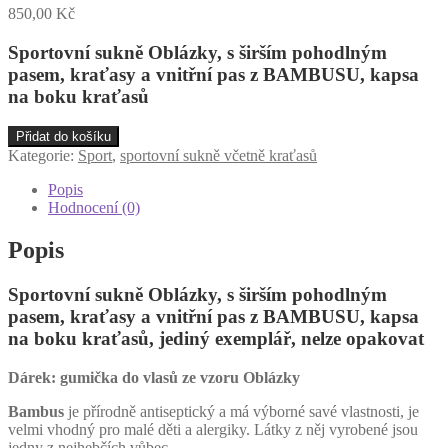
850,00
Kč
Sportovní sukně Oblázky, s širším pohodlným
pasem, kraťasy a vnitřní pas z BAMBUSU, kapsa
na boku kraťasů
Sportovní
Přidat do košíku
sukně
Kategorie:
Sport
,
sportovní sukně včetně kraťasů
Oblázky
s
Popis
kraťasy
Hodnocení (0)
z
BAMBUSu,
Popis
kapsa
na
Sportovní sukně Oblázky, s širším pohodlným
boku,
vel.
pasem, kraťasy a vnitřní pas z BAMBUSU, kapsa
L
na boku kraťasů, jediný exemplář, nelze opakovat
42-
46,
Dárek: gumička do vlasů ze vzoru Oblázky
jediný
exemplář
Bambus
je přírodně antiseptický a má výborné savé vlastnosti, je
tohoto
velmi vhodný pro malé děti a alergiky. Látky z něj vyrobené jsou
vzoru
jedny z nejhebčích vůbec …