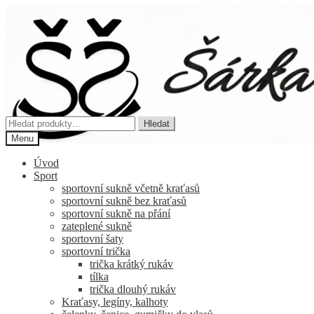
Přeskočit
Přejít
na
k
navigaci
obsahu
webu
Hledat:
Hledat
Menu
Úvod
Sport
sportovní sukně včetně kraťasů
sportovní sukně bez kraťasů
sportovní sukně na přání
zateplené sukně
sportovní šaty
sportovní trička
trička krátký rukáv
tílka
trička dlouhý rukáv
Kraťasy, legíny, kalhoty