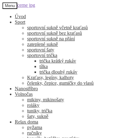
Přeskočit
Přejít
Menu
na
k
navigaci
obsahu
Úvod
webu
Sport
sportovní sukně včetně kraťasů
sportovní sukně bez kraťasů
sportovní sukně na přání
zateplené sukně
sportovní šaty
sportovní trička
trička krátký rukáv
tílka
trička dlouhý rukáv
Kraťasy, legíny, kalhoty
čelenky, čepice, gumičky do vlasů
Nanostříbro
Volnočas
mikiny, mikinošaty
roláky
tuniky, trička
šaty, sukně
Relax doma
pyžama
ručníky