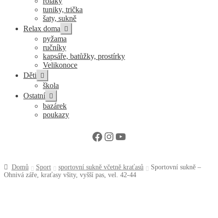
roláky
tuniky, trička
šaty, sukně
Expand
Relax doma
child
pyžama
menu
ručníky
kapsáře, batůžky, prostírky
Velikonoce
Expand
Děti
child
škola
menu
Expand
Ostatní
child
bazárek
menu
poukazy
Facebook
Instagram
YouTube
Domů
Sport
sportovní sukně včetně kraťasů
Sportovní sukně –
Ohnivá záře, kraťasy všity, vyšší pas, vel. 42-44