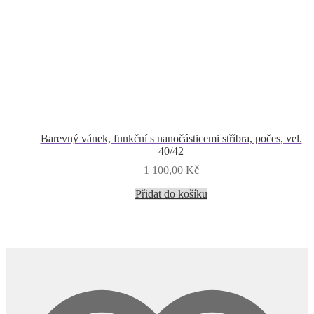
Barevný vánek, funkční s nanočásticemi stříbra, počes, vel.
40/42
1 100,00
Kč
Přidat do košíku