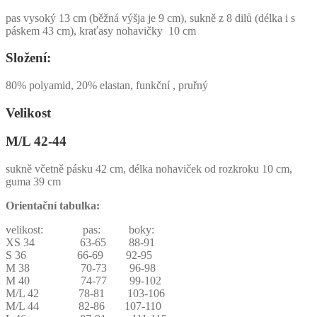
pas vysoký 13 cm (běžná výšja je 9 cm), sukně z 8 dilů (délka i s
páskem 43 cm), kraťasy nohavičky 10 cm
Složení:
80% polyamid, 20% elastan, funkční , pruřný
Velikost
M/L 42-44
sukně včetně pásku 42 cm, délka nohaviček od rozkroku 10 cm,
guma 39 cm
Orientační tabulka:
velikost: pas: boky:
XS 34 63-65 88-91
S 36 66-69 92-95
M 38 70-73 96-98
M 40 74-77 99-102
M/L 42 78-81 103-106
M/L 44 82-86 107-110