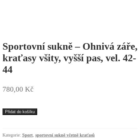
Sportovní sukně – Ohnivá záře,
kraťasy všity, vyšší pas, vel. 42-
44
780,00
Kč
Sportovní
Přidat do košíku
sukně
-
Ohnivá
záře,
Kategorie:
Sport
,
sportovní sukně včetně kraťasů
kraťasy