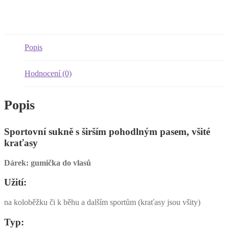
všity,
vyšší
pas,
vel.
42-
Popis
44
množství
Hodnocení (0)
Popis
Sportovní sukně s širším pohodlným pasem, všité
kraťasy
Dárek: gumička do vlasů
Užití:
na koloběžku či k běhu a dalším sportům (kraťasy jsou všity)
Typ: