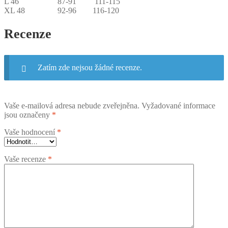
L 46 87-91 111-115
XL 48 92-96 116-120
Recenze
Zatím zde nejsou žádné recenze.
Vaše e-mailová adresa nebude zveřejněna.
Vyžadované informace
jsou označeny
*
Vaše hodnocení
*
Vaše recenze
*