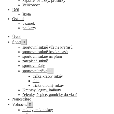
kapsáře, batůžky, prostírky
Velikonoce
Děti
škola
Ostatní
bazárek
poukazy
Úvod
Expand
Sport
child
sportovní sukně včetně kraťasů
menu
sportovní sukně bez kraťasů
sportovní sukně na přání
zateplené sukně
sportovní šaty
Expand
sportovní trička
child
trička krátký rukáv
menu
tílka
trička dlouhý rukáv
Kraťasy, legíny, kalhoty
čelenky, čepice, gumičky do vlasů
Nanostříbro
Expand
Volnočas
child
mikiny, mikinošaty
menu