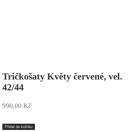
Tričkošaty Květy červené, vel.
42/44
990,00
Kč
Tričkošaty
Přidat do košíku