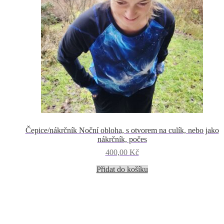
Čepice/nákrčník Noční obloha, s otvorem na culík, nebo jako
nákrčník, počes
400,00
Kč
Přidat do košíku