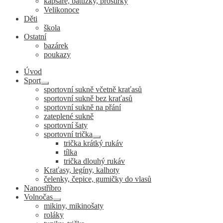
kapsáře, batůžky, prostírky
Velikonoce
Děti
škola
Ostatní
bazárek
poukazy
Úvod
Sport
Expand
sportovní sukně včetně kraťasů
child
sportovní sukně bez kraťasů
menu
sportovní sukně na přání
zateplené sukně
sportovní šaty
sportovní trička
Expand
trička krátký rukáv
child
tílka
menu
trička dlouhý rukáv
Kraťasy, legíny, kalhoty
čelenky, čepice, gumičky do vlasů
Nanostříbro
Volnočas
Expand
mikiny, mikinošaty
child
roláky
menu