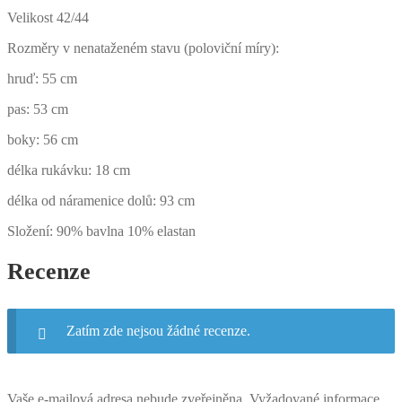
Velikost 42/44
Rozměry v nenataženém stavu (poloviční míry):
hruď: 55 cm
pas: 53 cm
boky: 56 cm
délka rukávku: 18 cm
délka od náramenice dolů: 93 cm
Složení: 90% bavlna 10% elastan
Recenze
Zatím zde nejsou žádné recenze.
Vaše e-mailová adresa nebude zveřejněna.
Vyžadované informace