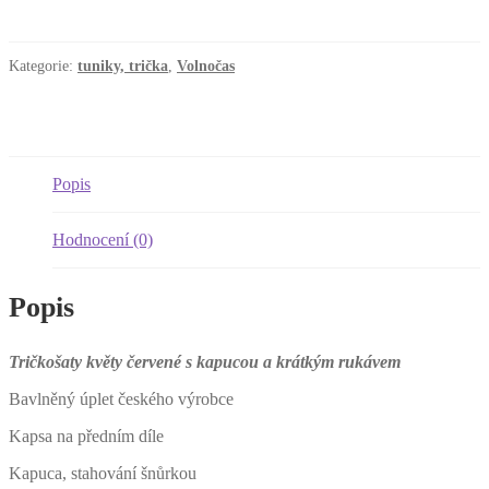
Květy
červené,
vel.
42/44
Kategorie:
tuniky, trička
,
Volnočas
množství
Popis
Hodnocení (0)
Popis
Tričkošaty květy červené s kapucou a krátkým rukávem
Bavlněný úplet českého výrobce
Kapsa na předním díle
Kapuca, stahování šnůrkou