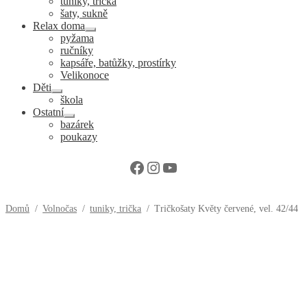
tuniky, trička
šaty, sukně
Relax doma
Expand
pyžama
child
ručníky
menu
kapsáře, batůžky, prostírky
Velikonoce
Děti
Expand
škola
child
Ostatní
menu
Expand
bazárek
child
poukazy
menu
Facebook
Instagram
YouTube
Domů
/
Volnočas
/
tuniky, trička
/
Tričkošaty Květy červené, vel. 42/44