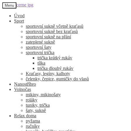
Přeskočit
Přejít
Menu
na
k
navigaci
obsahu
Úvod
webu
Sport
sportovní sukně včetně kraťasů
sportovní sukně bez kraťasů
sportovní sukně na přání
zateplené sukně
sportovní šaty
sportovní trička
trička krátký rukáv
tílka
trička dlouhý rukáv
Kraťasy, legíny, kalhoty
čelenky, čepice, gumičky do vlasů
Nanostříbro
Volnočas
mikiny, mikinošaty
roláky
tuniky, trička
šaty, sukně
Relax doma
pyžama
ručníky